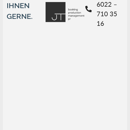
6022 –
IHNEN
710 35
GERNE.
16